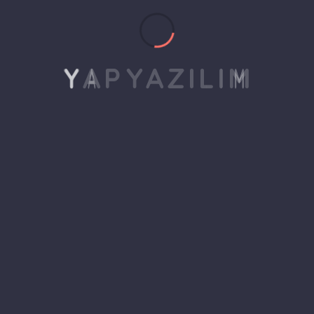
Hayır, çünkü yapılan iş
“aynı” değil. YAP Yazılım…
Y
A
P
Y
A
Z
I
L
I
M
Devamını Oku
Bültene Abone Ol