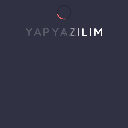
Hayır, çünkü yapılan iş “aynı”
değil. YAP Yazılım…
Y
A
P
Y
A
Z
I
L
I
M
Devamını Oku
Bültene Abone Ol