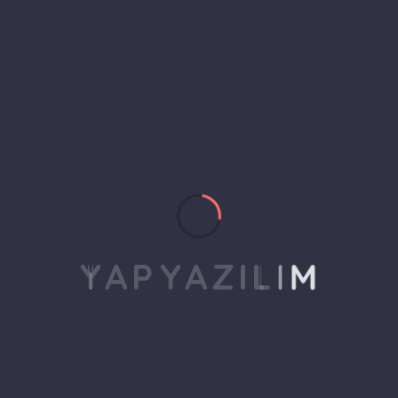
Kurumsal Web
Tasarımı: Markanızın
Dijital Dünyadaki
İtibarı Neden Buna
Y
A
P
Y
A
Z
I
L
I
M
Bağlı?
Dijital Vitrininiz
Sandığınızdan Daha
Fazlasını Anlatıyor 2024